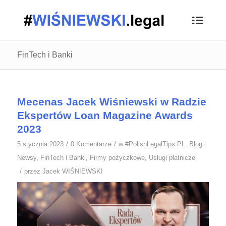
FinTech i Banki
Mecenas Jacek Wiśniewski w Radzie
Ekspertów Loan Magazine Awards
2023
/
/
5 stycznia 2023
0 Komentarze
w
#PolishLegalTips PL
,
Blog i
Newsy
,
FinTech i Banki
,
Firmy pożyczkowe
,
Usługi płatnicze
/
przez
Jacek WIŚNIEWSKI