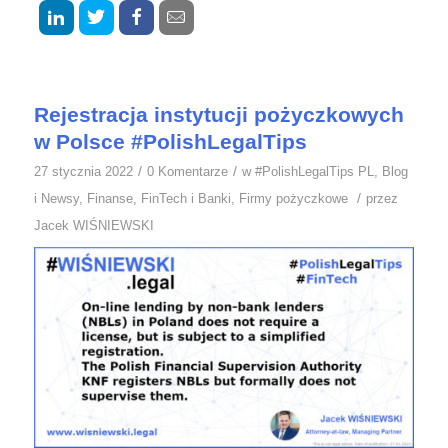
Rejestracja instytucji pożyczkowych
w Polsce #PolishLegalTips
/
/
27 stycznia 2022
0 Komentarze
w
#PolishLegalTips PL
,
Blog
/
i Newsy
,
Finanse
,
FinTech i Banki
,
Firmy pożyczkowe
przez
Jacek WIŚNIEWSKI