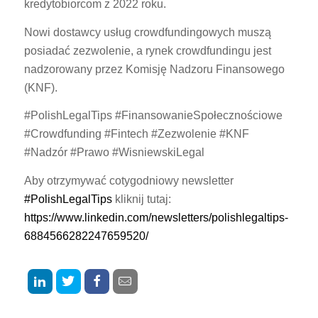
kredytobiorcom z 2022 roku.
Nowi dostawcy usług crowdfundingowych muszą
posiadać zezwolenie, a rynek crowdfundingu jest
nadzorowany przez Komisję Nadzoru Finansowego
(KNF).
#PolishLegalTips #FinansowanieSpołecznościowe
#Crowdfunding #Fintech #Zezwolenie #KNF
#Nadzór #Prawo #WisniewskiLegal
Aby otrzymywać cotygodniowy newsletter
#PolishLegalTips
kliknij tutaj:
https://www.linkedin.com/newsletters/polishlegaltips-
6884566282247659520/