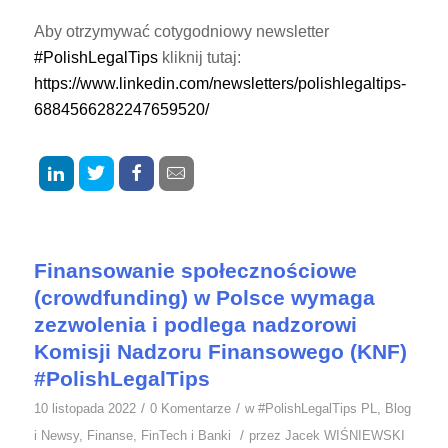
Aby otrzymywać cotygodniowy newsletter
#PolishLegalTips
kliknij tutaj:
https://www.linkedin.com/newsletters/polishlegaltips-
6884566282247659520/
Finansowanie społecznościowe
(crowdfunding) w Polsce wymaga
zezwolenia i podlega nadzorowi
Komisji Nadzoru Finansowego (KNF)
#PolishLegalTips
/
/
10 listopada 2022
0 Komentarze
w
#PolishLegalTips PL
,
Blog
/
i Newsy
,
Finanse
,
FinTech i Banki
przez
Jacek WIŚNIEWSKI