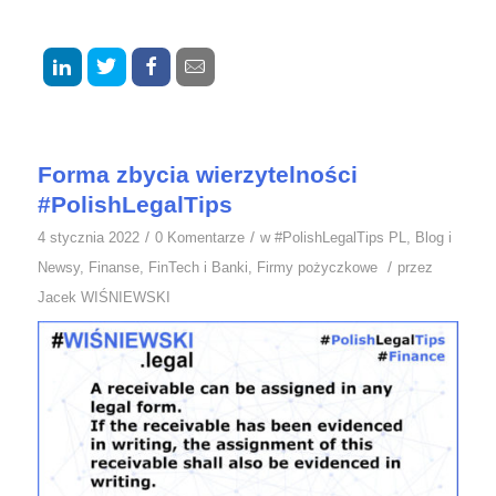
Forma zbycia wierzytelności
#PolishLegalTips
/
/
4 stycznia 2022
0 Komentarze
w
#PolishLegalTips PL
,
Blog i
/
Newsy
,
Finanse
,
FinTech i Banki
,
Firmy pożyczkowe
przez
Jacek WIŚNIEWSKI