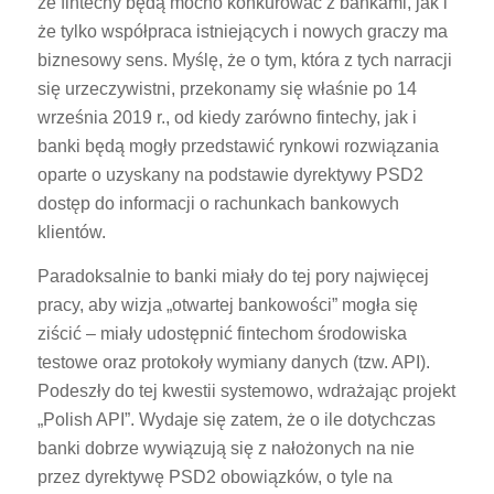
że fintechy będą mocno konkurować z bankami, jak i
że tylko współpraca istniejących i nowych graczy ma
biznesowy sens. Myślę, że o tym, która z tych narracji
się urzeczywistni, przekonamy się właśnie po 14
września 2019 r., od kiedy zarówno fintechy, jak i
banki będą mogły przedstawić rynkowi rozwiązania
oparte o uzyskany na podstawie dyrektywy PSD2
dostęp do informacji o rachunkach bankowych
klientów.
Paradoksalnie to banki miały do tej pory najwięcej
pracy, aby wizja „otwartej bankowości” mogła się
ziścić – miały udostępnić fintechom środowiska
testowe oraz protokoły wymiany danych (tzw. API).
Podeszły do tej kwestii systemowo, wdrażając projekt
„Polish API”. Wydaje się zatem, że o ile dotychczas
banki dobrze wywiązują się z nałożonych na nie
przez dyrektywę PSD2 obowiązków, o tyle na