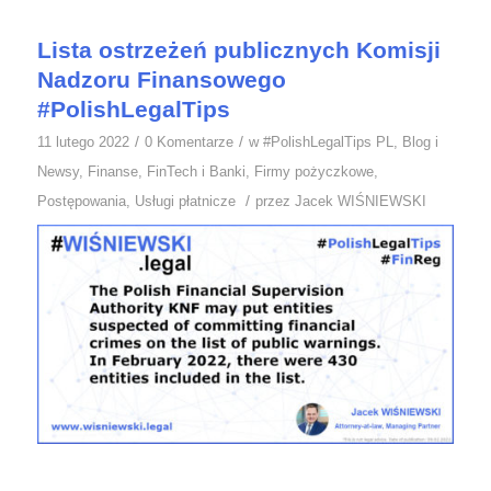
Lista ostrzeżeń publicznych Komisji
Nadzoru Finansowego
#PolishLegalTips
/
/
11 lutego 2022
0 Komentarze
w
#PolishLegalTips PL
,
Blog i
Newsy
,
Finanse
,
FinTech i Banki
,
Firmy pożyczkowe
,
/
Postępowania
,
Usługi płatnicze
przez
Jacek WIŚNIEWSKI