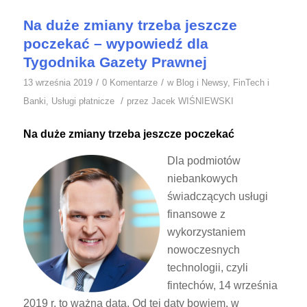
Na duże zmiany trzeba jeszcze
poczekać – wypowiedź dla
Tygodnika Gazety Prawnej
/
/
13 września 2019
0 Komentarze
w
Blog i Newsy
,
FinTech i
/
Banki
,
Usługi płatnicze
przez
Jacek WIŚNIEWSKI
Na duże zmiany trzeba jeszcze poczekać
Dla podmiotów
niebankowych
świadczących usługi
finansowe z
wykorzystaniem
nowoczesnych
technologii, czyli
fintechów, 14 września
2019 r. to ważna data. Od tej daty bowiem, w