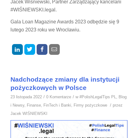
Jacek Wiśniewski, Partner Zarządzający kancelarii
#WIŚNIEWSKI.legal.
Gala Loan Magazine Awards 2023 odbędzie się 9
lutego 2023 roku we Wrocławiu.
Nadchodzące zmiany dla instytucji
pożyczkowych w Polsce
/
/
23 listopada 2022
0 Komentarze
w
#PolishLegalTips PL
,
Blog
/
i Newsy
,
Finanse
,
FinTech i Banki
,
Firmy pożyczkowe
przez
Jacek WIŚNIEWSKI