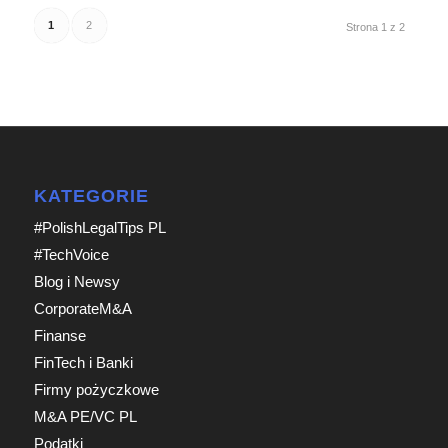
1
2
Strona 1 z 2
KATEGORIE
#PolishLegalTips PL
#TechVoice
Blog i Newsy
CorporateM&A
Finanse
FinTech i Banki
Firmy pożyczkowe
M&A PE/VC PL
Podatki