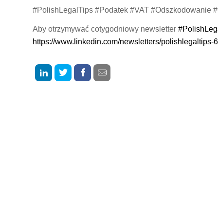
#PolishLegalTips #Podatek #VAT #Odszkodowanie #
Aby otrzymywać cotygodniowy newsletter
#PolishLeg
https://www.linkedin.com/newsletters/polishlegalti