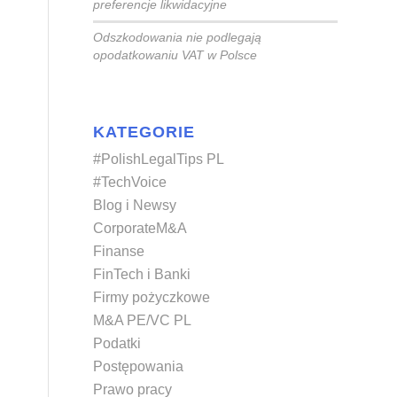
preferencje likwidacyjne
Odszkodowania nie podlegają
opodatkowaniu VAT w Polsce
KATEGORIE
#PolishLegalTips PL
#TechVoice
Blog i Newsy
CorporateM&A
Finanse
FinTech i Banki
Firmy pożyczkowe
M&A PE/VC PL
Podatki
Postępowania
Prawo pracy