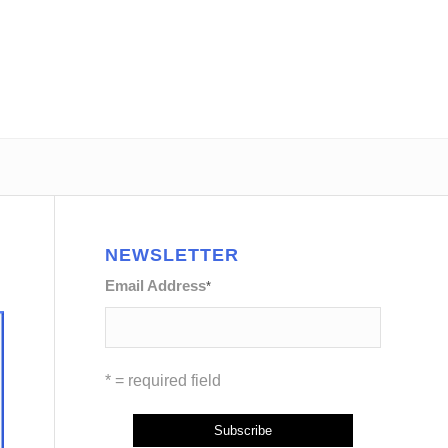
NEWSLETTER
Email Address
*
* = required field