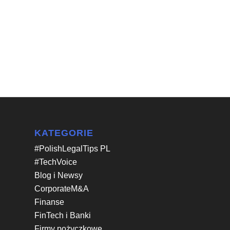
KATEGORIE
#PolishLegalTips PL
#TechVoice
Blog i Newsy
CorporateM&A
Finanse
FinTech i Banki
Firmy pożyczkowe