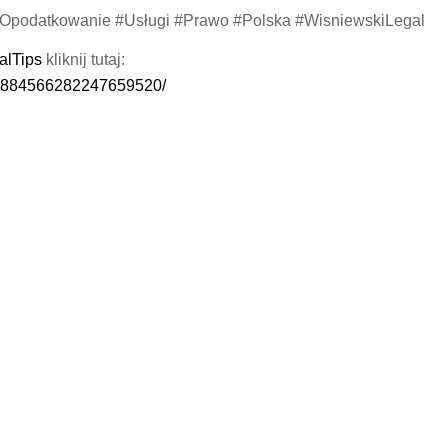
Opodatkowanie #Usługi #Prawo #Polska #WisniewskiLegal
alTips
kliknij tutaj:
ps-6884566282247659520/