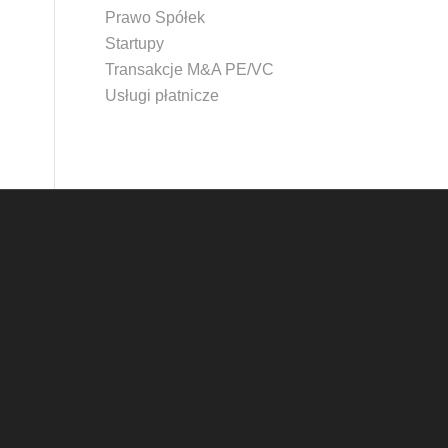
Prawo Spółek
Startupy
Transakcje M&A PE/VC
Usługi płatnicze