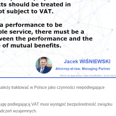
eży traktować w Polsce jako czynności niepodlegające
ługę podlegającą VAT musi wystąpić bezpośredniość związku
iadczeń wzajemnych.