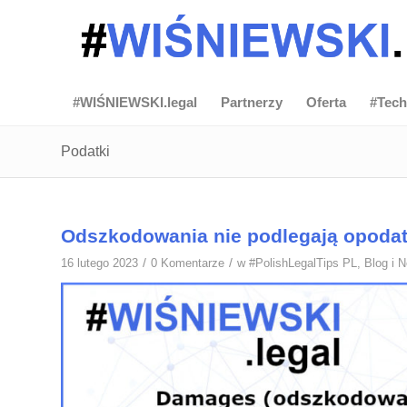
#WIŚNIEWSKI.legal
Partnerzy
Oferta
#Tech
Podatki
Odszkodowania nie podlegają opoda
/
/
16 lutego 2023
0 Komentarze
w
#PolishLegalTips PL
,
Blog i 