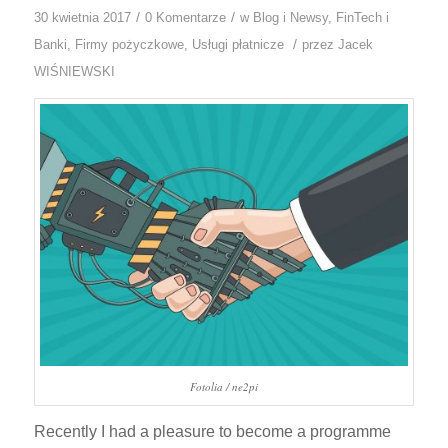
/
/
30 kwietnia 2017
0 Komentarze
w
Blog i Newsy
,
FinTech i
/
Banki
,
Firmy pożyczkowe
,
Usługi płatnicze
przez
Jacek
WIŚNIEWSKI
Fotolia / ne2pi
Recently I had a pleasure to become a programme