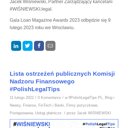
Jacek Wiśniewski, Partner Zarządzający kancelarii
#WIŚNIEWSKI.legal.
Gala Loan Magazine Awards 2023 odbędzie się 9
lutego 2023 roku we Wrocławiu.
Lista ostrzeżeń publicznych Komisji
Nadzoru Finansowego
#PolishLegalTips
/
/
11 lutego 2022
0 Komentarze
w
#PolishLegalTips PL
,
Blog i
Newsy
,
Finanse
,
FinTech i Banki
,
Firmy pożyczkowe
,
/
Postępowania
,
Usługi płatnicze
przez
Jacek WIŚNIEWSKI