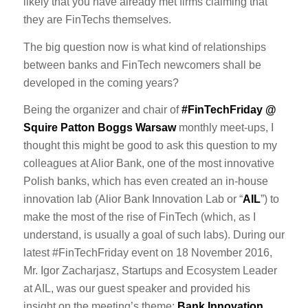
likely that you have already met firms claiming that
they are FinTechs themselves.
The big question now is what kind of relationships
between banks and FinTech newcomers shall be
developed in the coming years?
Being the organizer and chair of
#FinTechFriday @
Squire Patton Boggs Warsaw
monthly meet-ups, I
thought this might be good to ask this question to my
colleagues at Alior Bank, one of the most innovative
Polish banks, which has even created an in-house
innovation lab (Alior Bank Innovation Lab or “
AIL
”) to
make the most of the rise of FinTech (which, as I
understand, is usually a goal of such labs). During our
latest #FinTechFriday event on 18 November 2016,
Mr. Igor Zacharjasz, Startups and Ecosystem Leader
at AIL, was our guest speaker and provided his
insight on the meeting’s theme:
Bank Innovation