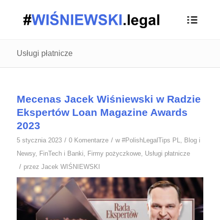
Usługi płatnicze
Mecenas Jacek Wiśniewski w Radzie
Ekspertów Loan Magazine Awards
2023
/
/
5 stycznia 2023
0 Komentarze
w
#PolishLegalTips PL
,
Blog i
Newsy
,
FinTech i Banki
,
Firmy pożyczkowe
,
Usługi płatnicze
/
przez
Jacek WIŚNIEWSKI