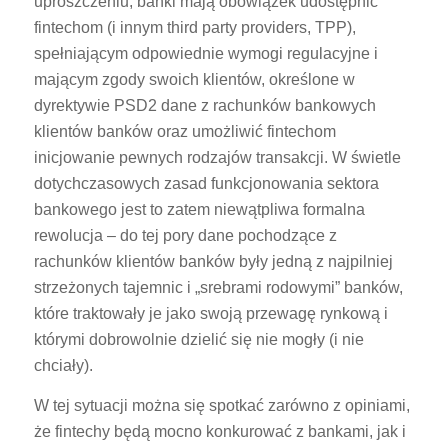
uproszczeniu, banki mają obowiązek udostępnić
fintechom (i innym third party providers, TPP),
spełniającym odpowiednie wymogi regulacyjne i
mającym zgody swoich klientów, określone w
dyrektywie PSD2 dane z rachunków bankowych
klientów banków oraz umożliwić fintechom
inicjowanie pewnych rodzajów transakcji. W świetle
dotychczasowych zasad funkcjonowania sektora
bankowego jest to zatem niewątpliwa formalna
rewolucja – do tej pory dane pochodzące z
rachunków klientów banków były jedną z najpilniej
strzeżonych tajemnic i „srebrami rodowymi” banków,
które traktowały je jako swoją przewagę rynkową i
którymi dobrowolnie dzielić się nie mogły (i nie
chciały).
W tej sytuacji można się spotkać zarówno z opiniami,
że fintechy będą mocno konkurować z bankami, jak i