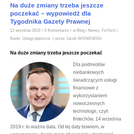
Na duże zmiany trzeba jeszcze
poczekać – wypowiedź dla
Tygodnika Gazety Prawnej
/
/
13 września 2019
0 Komentarze
w
Blog i Newsy
,
FinTech i
/
Banki
,
Usługi płatnicze
przez
Jacek WIŚNIEWSKI
Na duże zmiany trzeba jeszcze poczekać
Dla podmiotów
niebankowych
świadczących usługi
finansowe z
wykorzystaniem
nowoczesnych
technologii, czyli
fintechów, 14 września
2019 r. to ważna data. Od tej daty bowiem, w