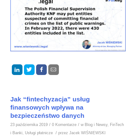
Jak “fintechyzacja” usług
finansowych wpływa na
bezpieczeństwo danych
/
/
23 października 2019
0 Komentarze
w
Blog i Newsy
,
FinTech
/
i Banki
,
Usługi płatnicze
przez
Jacek WIŚNIEWSKI