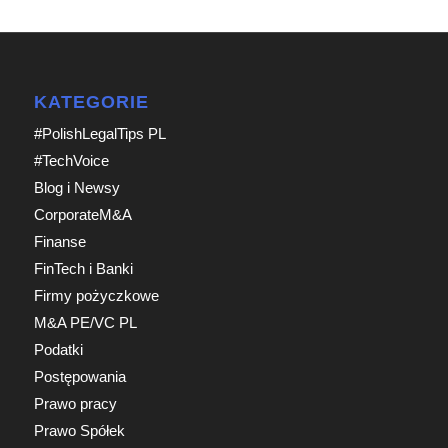
KATEGORIE
#PolishLegalTips PL
#TechVoice
Blog i Newsy
CorporateM&A
Finanse
FinTech i Banki
Firmy pożyczkowe
M&A PE/VC PL
Podatki
Postępowania
Prawo pracy
Prawo Spółek