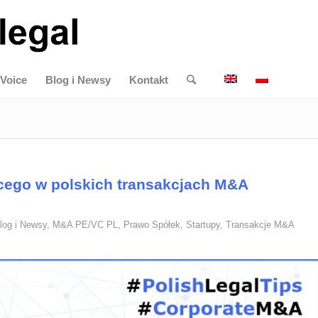
Voice
Blog i Newsy
Kontakt
cego w polskich transakcjach M&A
log i Newsy
,
M&A PE/VC PL
,
Prawo Spółek
,
Startupy
,
Transakcje M&A