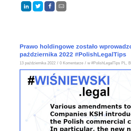
Prawo holdingowe zostało wprowadz
października 2022 #PolishLegalTips
/
/
13 października 2022
0 Komentarze
w
#PolishLegalTips PL
,
B