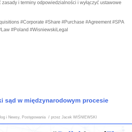
ć zasady i terminy odpowiedzialności i wyłączyć ustawowe
quisitions #Corporate #Share #Purchase #Agreement #SPA
y #Law #Poland #WisniewskiLegal
ski sąd w międzynarodowym procesie
/
log i Newsy
,
Postępowania
przez
Jacek WIŚNIEWSKI