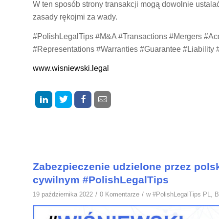
W ten sposób strony transakcji mogą dowolnie ustala
zasady rękojmi za wady.
#PolishLegalTips #M&A #Transactions #Mergers #Ac
#Representations #Warranties #Guarantee #Liabilit
www.wisniewski.legal
Zabezpieczenie udzielone przez pol
cywilnym #PolishLegalTips
/
/
19 października 2022
0 Komentarze
w
#PolishLegalTips PL
,
B