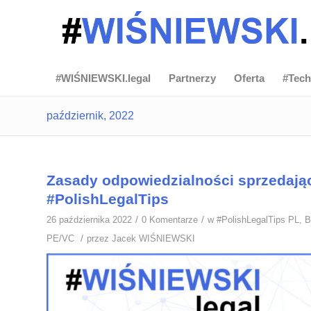
#WIŚNIEWSKI.legal
Partnerzy
Oferta
#Tech
październik, 2022
Zasady odpowiedzialności sprzedają
#PolishLegalTips
/
/
26 października 2022
0 Komentarze
w
#PolishLegalTips PL
,
B
/
PE/VC
przez
Jacek WIŚNIEWSKI