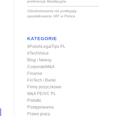
preferencje likwidacyjne
Odszkodowania nie podlegają
opodatkowaniu VAT w Polsce
KATEGORIE
#PolishLegalTips PL
#TechVoice
Blog i Newsy
CorporateM&A
Finanse
FinTech i Banki
Firmy pożyczkowe
M&A PE/VC PL
Podatki
Postępowania
Prawo pracy