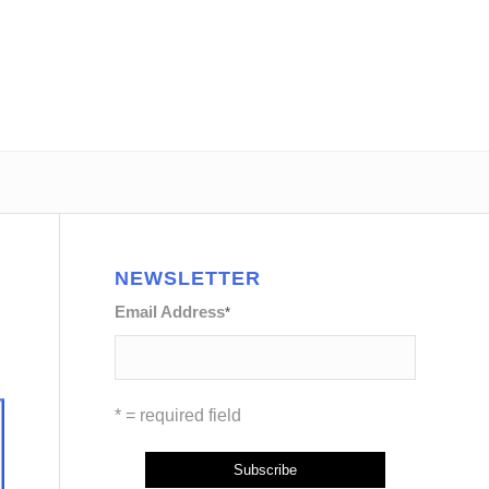
NEWSLETTER
Email Address
*
* = required field