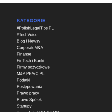
KATEGORIE
#PolishLegalTips PL
#TechVoice
Blog i Newsy
CorporateM&A
Finanse
FinTech i Banki
Firmy pożyczkowe
M&A PE/VC PL
Podatki
Postępowania
Prawo pracy
Prawo Spółek
Startupy